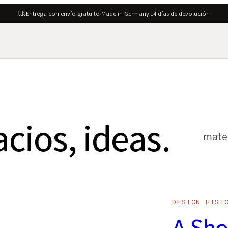
Entrega con envío gratuito
·
Made in Germany
·
14 días de devolución
acios, ideas.
mater
DESIGN HIST
A Sho