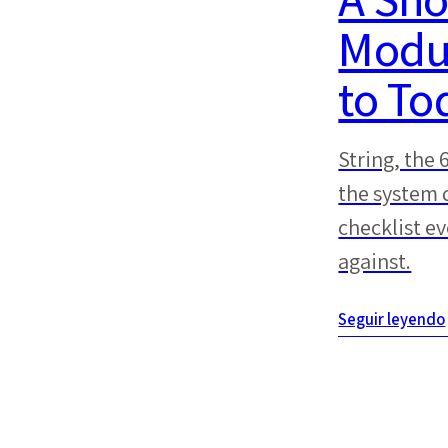
Modul
to To
String, the
the system 
checklist e
against.
Seguir leyendo