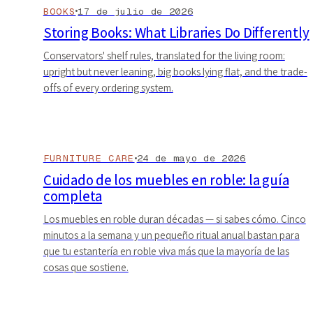
BOOKS
17 de julio de 2026
Storing Books: What Libraries Do Differently
Conservators' shelf rules, translated for the living room:
upright but never leaning, big books lying flat, and the trade-
offs of every ordering system.
FURNITURE CARE
24 de mayo de 2026
Cuidado de los muebles en roble: la guía
completa
Los muebles en roble duran décadas — si sabes cómo. Cinco
minutos a la semana y un pequeño ritual anual bastan para
que tu estantería en roble viva más que la mayoría de las
cosas que sostiene.