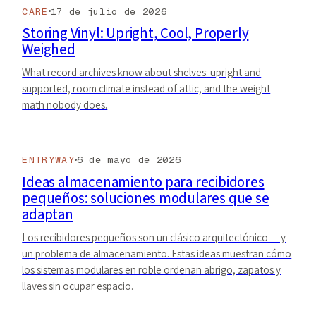
CARE
17 de julio de 2026
Storing Vinyl: Upright, Cool, Properly
Weighed
What record archives know about shelves: upright and
supported, room climate instead of attic, and the weight
math nobody does.
ENTRYWAY
6 de mayo de 2026
Ideas almacenamiento para recibidores
pequeños: soluciones modulares que se
adaptan
Los recibidores pequeños son un clásico arquitectónico — y
un problema de almacenamiento. Estas ideas muestran cómo
los sistemas modulares en roble ordenan abrigo, zapatos y
llaves sin ocupar espacio.