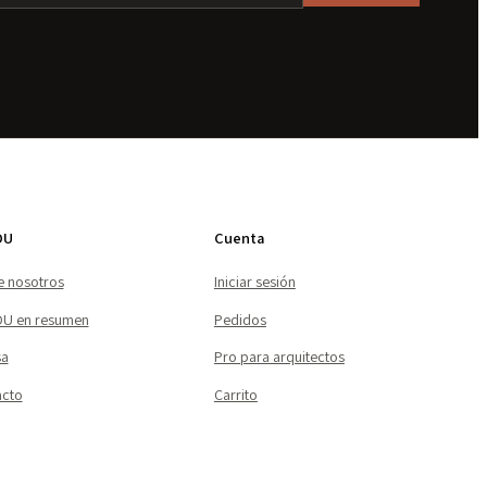
DU
Cuenta
 nosotros
Iniciar sesión
U en resumen
Pedidos
sa
Pro para arquitectos
acto
Carrito