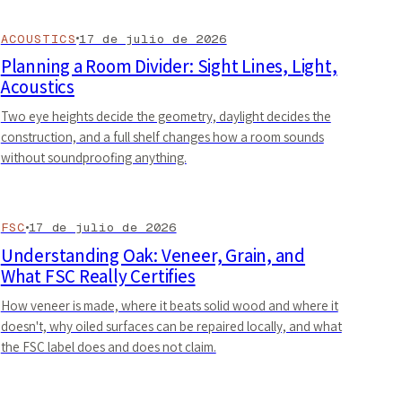
ACOUSTICS
17 de julio de 2026
Planning a Room Divider: Sight Lines, Light,
Acoustics
Two eye heights decide the geometry, daylight decides the
construction, and a full shelf changes how a room sounds
without soundproofing anything.
FSC
17 de julio de 2026
Understanding Oak: Veneer, Grain, and
What FSC Really Certifies
How veneer is made, where it beats solid wood and where it
doesn't, why oiled surfaces can be repaired locally, and what
the FSC label does and does not claim.