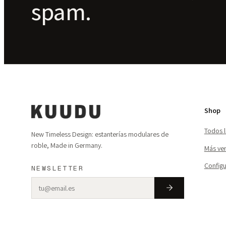
spam.
Shop
Todos 
New Timeless Design: estanterías modulares de
roble, Made in Germany.
Más ve
Config
NEWSLETTER