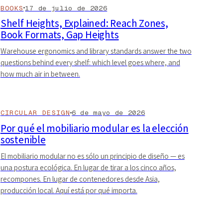
BOOKS
17 de julio de 2026
Shelf Heights, Explained: Reach Zones,
Book Formats, Gap Heights
Warehouse ergonomics and library standards answer the two
questions behind every shelf: which level goes where, and
how much air in between.
CIRCULAR DESIGN
6 de mayo de 2026
Por qué el mobiliario modular es la elección
sostenible
El mobiliario modular no es sólo un principio de diseño — es
una postura ecológica. En lugar de tirar a los cinco años,
recompones. En lugar de contenedores desde Asia,
producción local. Aquí está por qué importa.