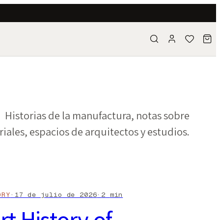
Historias de la manufactura, notas sobre
iales, espacios de arquitectos y estudios.
ORY
·
17 de julio de 2026
·
2
min
rt History of