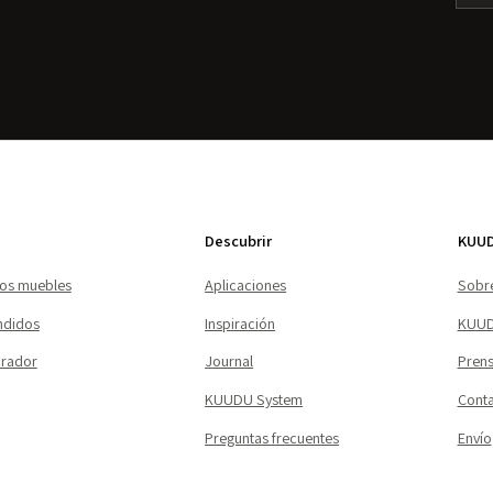
Descubrir
KUU
los muebles
Aplicaciones
Sobre
ndidos
Inspiración
KUUD
urador
Journal
Pren
KUUDU System
Cont
Preguntas frecuentes
Envío