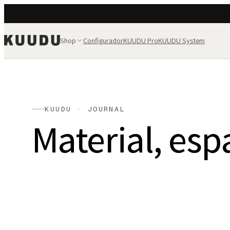
Shop
Configurador
KUUDU Pro
KUUDU System
KUUDU · JOURNAL
Material, esp