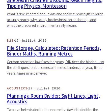
Shelves in Children's Rooms: Reach Heights,
Tipping Physics, Montessori
What is documented about kids and shelves: how high children
actually reach, why safety bodies insist on anchoring, and
what the prepared environment really means.
B2B
17 juillet 2026
File Storage, Calculated: Retention Periods,
Binder Maths, Running Metres
German retention law fixes the years, DIN fixes the binder — so
the shelf question becomes arithmetic: binders per year, times
years, times nine per level.
ACOUSTICS
17 juillet 2026
Planning a Room Divider: Sight Lines, Light,
Acoustics
Two eye heights decide the geometry, daylight decides the