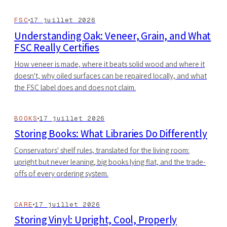
FSC
17 juillet 2026
Understanding Oak: Veneer, Grain, and What
FSC Really Certifies
How veneer is made, where it beats solid wood and where it
doesn't, why oiled surfaces can be repaired locally, and what
the FSC label does and does not claim.
BOOKS
17 juillet 2026
Storing Books: What Libraries Do Differently
Conservators' shelf rules, translated for the living room:
upright but never leaning, big books lying flat, and the trade-
offs of every ordering system.
CARE
17 juillet 2026
Storing Vinyl: Upright, Cool, Properly