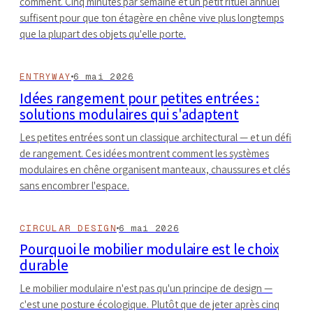
comment. Cinq minutes par semaine et un petit rituel annuel
suffisent pour que ton étagère en chêne vive plus longtemps
que la plupart des objets qu'elle porte.
ENTRYWAY
6 mai 2026
Idées rangement pour petites entrées :
solutions modulaires qui s'adaptent
Les petites entrées sont un classique architectural — et un défi
de rangement. Ces idées montrent comment les systèmes
modulaires en chêne organisent manteaux, chaussures et clés
sans encombrer l'espace.
CIRCULAR DESIGN
6 mai 2026
Pourquoi le mobilier modulaire est le choix
durable
Le mobilier modulaire n'est pas qu'un principe de design —
c'est une posture écologique. Plutôt que de jeter après cinq