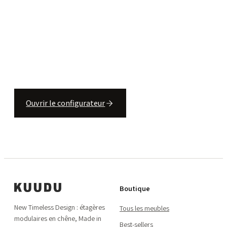
meuble
Aperçu en direct, prix en direct, le tout
directement dans le panier. En quelques
minutes.
Ouvrir le configurateur
Voir les étagères
Boutique
New Timeless Design : étagères
Tous les meubles
modulaires en chêne, Made in
Best-sellers