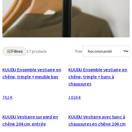
17 produits
Trier
Filtres
KUUDU Ensemble vestiaire en
KUUDU Ensemble vestiaire en
chêne, tringle + meuble bas
chêne, tringle + banc à
chaussures
762 €
1 018 €
CONFIGURABLE
KUUDU Vestiaire sur pied en
KUUDU Vestiaire avec banc à
chêne 204 cm, entrée
chaussures en chêne 204 cm