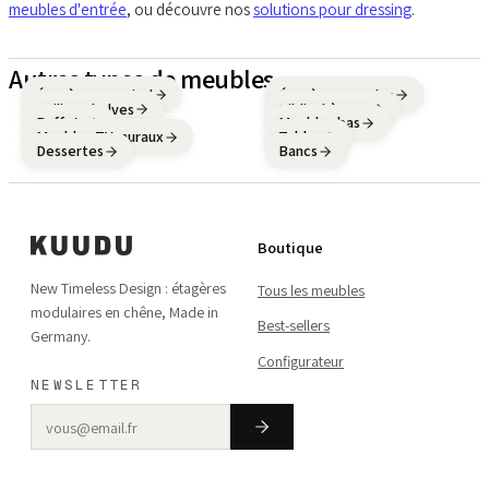
meubles d'entrée
, ou découvre nos
solutions pour dressing
.
Autres types de meubles
Étagères sur pied
Étagères murales
Ceiling Shelves
Bibliothèques
Buffets
Meubles bas
Meubles TV muraux
Tables
Dessertes
Bancs
Boutique
New Timeless Design : étagères
Tous les meubles
modulaires en chêne, Made in
Best-sellers
Germany.
Configurateur
NEWSLETTER