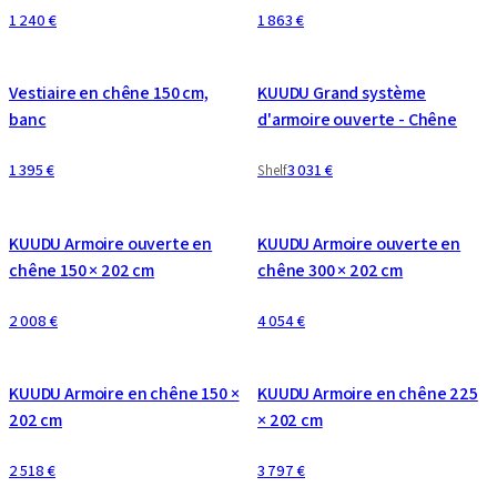
1 240 €
1 863 €
CONFIGURABLE
CONFIGURABLE
Vestiaire en chêne 150 cm,
KUUDU Grand système
banc
d'armoire ouverte - Chêne
1 395 €
3 031 €
Shelf
CONFIGURABLE
CONFIGURABLE
KUUDU Armoire ouverte en
KUUDU Armoire ouverte en
chêne 150 × 202 cm
chêne 300 × 202 cm
2 008 €
4 054 €
CONFIGURABLE
CONFIGURABLE
KUUDU Armoire en chêne 150 ×
KUUDU Armoire en chêne 225
202 cm
× 202 cm
2 518 €
3 797 €
CONFIGURABLE
CONFIGURABLE