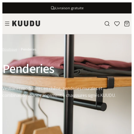
Livraison gratuite
Boutique
Penderies
Penderies
Vestiaires modulaires en chêne, penderies murales et
combinaisons banc-rangement à chaussures signés KUUDU.