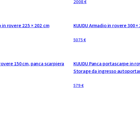
2008 €
E
CONFIGURABILE
in rovere 225 × 202 cm
KUUDU Armadio in rovere 300 ×
5075 €
E
rovere 150 cm, panca scarpiera
KUUDU Panca portascarpe in ro
Storage da ingresso autoporta
579 €