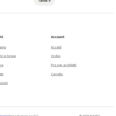
Tavoli
DU
Account
iamo
Accedi
U in breve
Ordini
pa
Pro per architetti
tti
Carrello
zioni
ecesso
Impostazioni cookie
© 2026 KUUDU