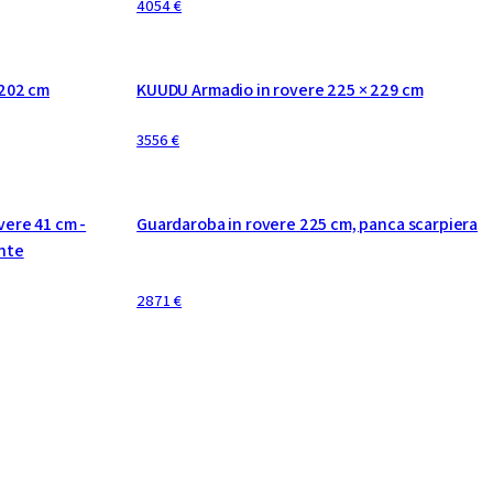
4054 €
CONFIGURABILE
 202 cm
KUUDU Armadio in rovere 225 × 229 cm
3556 €
CONFIGURABILE
vere 41 cm -
Guardaroba in rovere 225 cm, panca scarpiera
nte
2871 €