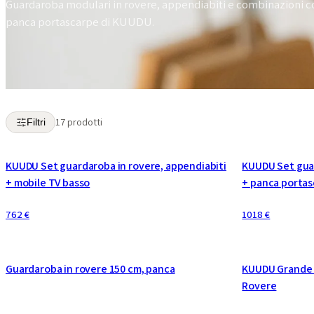
Guardaroba modulari in rovere, appendiabiti e combinazioni c
panca portascarpe di KUUDU.
17 prodotti
Filtri
KUUDU Set guardaroba in rovere, appendiabiti
KUUDU Set guar
+ mobile TV basso
+ panca porta
762 €
1018 €
CONFIGURABILE
CONFIGURABIL
Guardaroba in rovere 150 cm, panca
KUUDU Grande 
Rovere