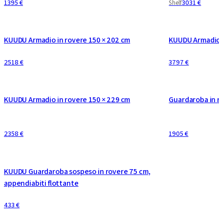
1395 €
3031 €
Shelf
CONFIGURABILE
CONFIGURABIL
KUUDU Armadio in rovere 150 × 202 cm
KUUDU Armadio 
2518 €
3797 €
CONFIGURABILE
CONFIGURABIL
KUUDU Armadio in rovere 150 × 229 cm
Guardaroba in 
2358 €
1905 €
KUUDU Guardaroba sospeso in rovere 75 cm,
appendiabiti flottante
433 €