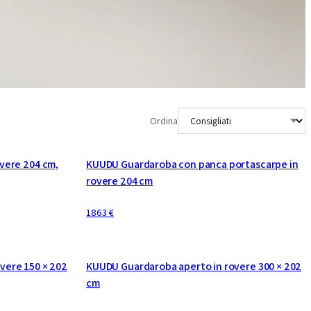
Ordina
vere 204 cm,
KUUDU Guardaroba con panca portascarpe in
rovere 204 cm
1863 €
CONFIGURABILE
vere 150 × 202
KUUDU Guardaroba aperto in rovere 300 × 202
cm