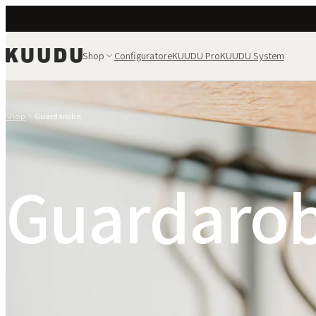
Shop
Configuratore
KUUDU Pro
KUUDU System
Shop
Guardaroba
Guardaro