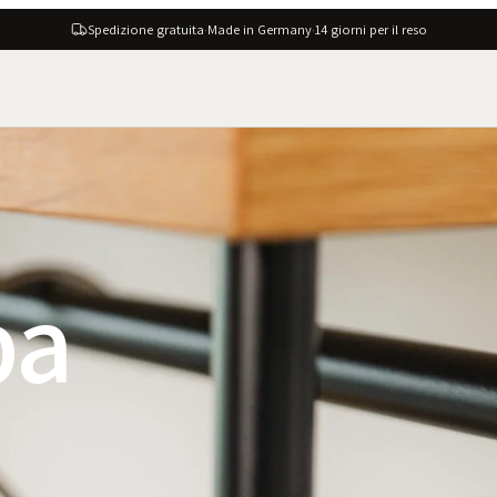
Spedizione gratuita
·
Made in Germany
·
14 giorni per il reso
ba