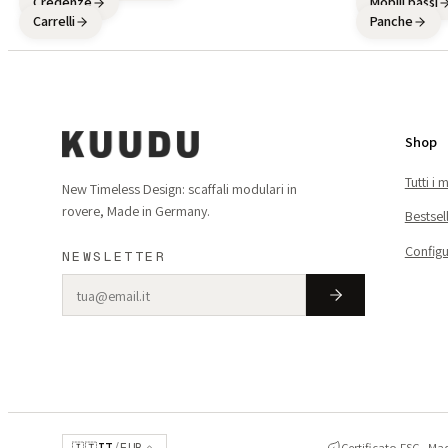
Credenze
Mobili bassi
Carrelli
Panche
Shop
Tutti i 
New Timeless Design: scaffali modulari in
rovere, Made in Germany.
Bestsel
Configu
NEWSLETTER
Certificato FSC · M
🇮🇹
IT
/
EUR