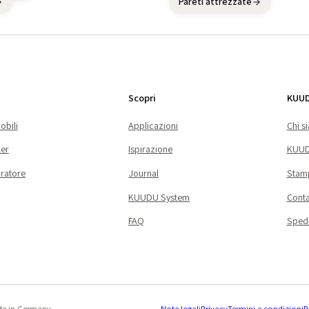
Pareti attrezzate
Scopri
KUU
mobili
Applicazioni
Chi s
ler
Ispirazione
KUUD
ratore
Journal
Stam
KUUDU System
Conta
FAQ
Spedi
ade in Germany
Note legali
Privacy
Termini e condizioni
R