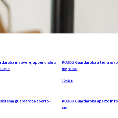
on
CONFIGURABILE
daroba in rovere, appendiabiti
KUUDU Guardaroba a terra in ro
scarpe
ingresso
1240 €
E
CONFIGURABILE
sistema guardaroba aperto -
KUUDU Guardaroba aperto in ro
cm