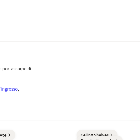
a portascarpe di
l'ingresso
,
rete
Ceiling Shelves