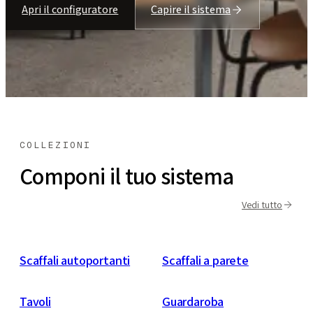
Apri il configuratore
Capire il sistema
COLLEZIONI
Componi il tuo sistema
Vedi tutto
Scaffali autoportanti
Scaffali a parete
Tavoli
Guardaroba