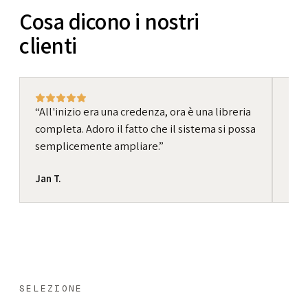
Cosa dicono i nostri
clienti
All'inizio era una credenza, ora è una libreria
Us
completa. Adoro il fatto che il sistema si possa
nel 
semplicemente ampliare.
qual
Sim
Jan T.
Archi
SELEZIONE