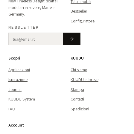
New Timeless Design: scaffali
Tutti i mobili
modulari in rovere, Made in
Bestseller
Germany.
Configuratore
NEWSLETTER
Scopri
KUUDU
Applicazioni
Chi siamo
Ispirazione
KUUDU in breve
Journal
Stampa
KUUDU System
Contatti
FAQ
Spedizioni
Account