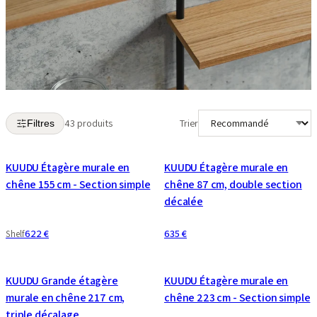
43 produits
Trier
Filtres
KUUDU Étagère murale en
KUUDU Étagère murale en
chêne 155 cm - Section simple
chêne 87 cm, double section
décalée
622 €
635 €
Shelf
KUUDU Grande étagère
KUUDU Étagère murale en
murale en chêne 217 cm,
chêne 223 cm - Section simple
triple décalage