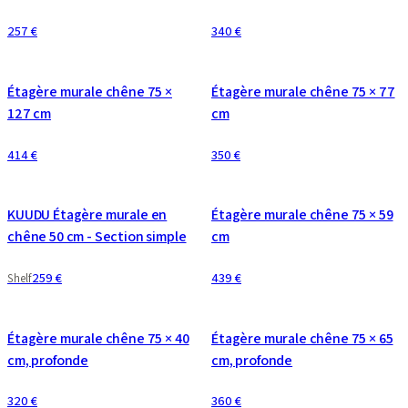
257 €
340 €
CONFIGURABLE
CONFIGURABLE
Étagère murale chêne 75 ×
Étagère murale chêne 75 × 77
127 cm
cm
414 €
350 €
CONFIGURABLE
KUUDU Étagère murale en
Étagère murale chêne 75 × 59
chêne 50 cm - Section simple
cm
259 €
439 €
Shelf
CONFIGURABLE
CONFIGURABLE
Étagère murale chêne 75 × 40
Étagère murale chêne 75 × 65
cm, profonde
cm, profonde
320 €
360 €