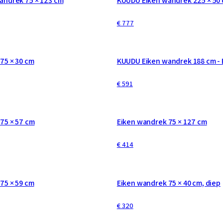
andrek 75 × 123 cm
KUUDU Eiken wandrek 225 × 50
€ 777
AAR
75 × 30 cm
KUUDU Eiken wandrek 188 cm - 
€ 591
AAR
CONFIGUREERBAAR
75 × 57 cm
Eiken wandrek 75 × 127 cm
€ 414
AAR
CONFIGUREERBAAR
75 × 59 cm
Eiken wandrek 75 × 40 cm, diep
€ 320
CONFIGUREERBAAR