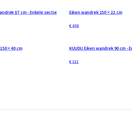
ndrek 87 cm - Enkele sectie
Eiken wandrek 150 × 22 cm
€ 458
AAR
150 × 40 cm
KUUDU Eiken wandrek 90 cm - E
€ 321