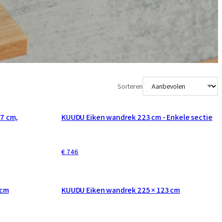
Sorteren
7 cm,
KUUDU Eiken wandrek 223 cm - Enkele sectie
€ 746
CONFIGUREERBAAR
 cm
KUUDU Eiken wandrek 225 × 123 cm