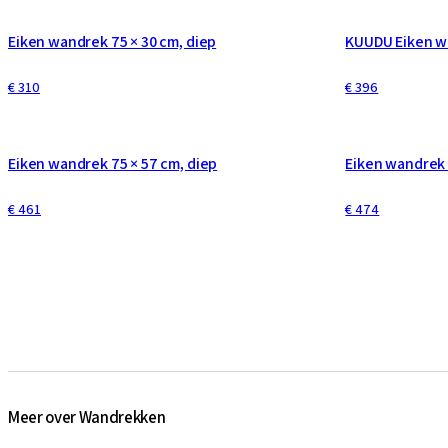
Eiken wandrek 75 × 30 cm, diep
KUUDU Eiken wa
€ 310
€ 396
CONFIGUREERBAAR
CONFIGUREERB
Eiken wandrek 75 × 57 cm, diep
Eiken wandrek 
€ 461
€ 474
Meer over Wandrekken