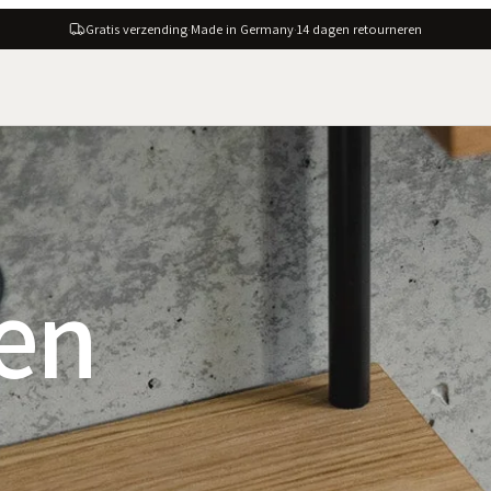
Gratis verzending
·
Made in Germany
·
14 dagen retourneren
en